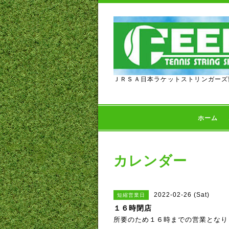
ＪＲＳＡ日本ラケットストリンガーズ
ホーム
カレンダー
2022-02-26 (Sat)
短縮営業日
１６時閉店
所要のため１６時までの営業となり