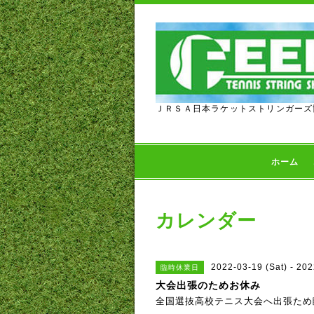
ＪＲＳＡ日本ラケットストリンガーズ
ホーム
カレンダー
2022-03-19 (Sat) - 202
臨時休業日
大会出張のためお休み
全国選抜高校テニス大会へ出張ため